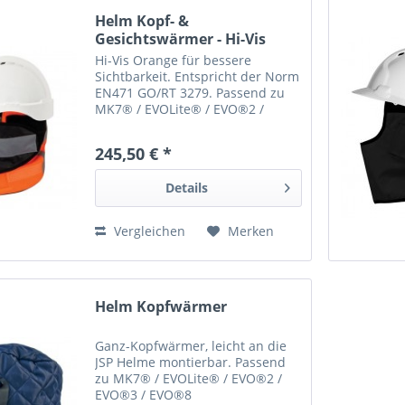
Helm Kopf- &
Gesichtswärmer - Hi-Vis
Orange für...
Hi-Vis Orange für bessere
Sichtbarkeit. Entspricht der Norm
EN471 GO/RT 3279. Passend zu
MK7® / EVOLite® / EVO®2 /
EVO®3 / EVO®8
245,50 € *
Details
Vergleichen
Merken
Helm Kopfwärmer
Ganz-Kopfwärmer, leicht an die
JSP Helme montierbar. Passend
zu MK7® / EVOLite® / EVO®2 /
EVO®3 / EVO®8