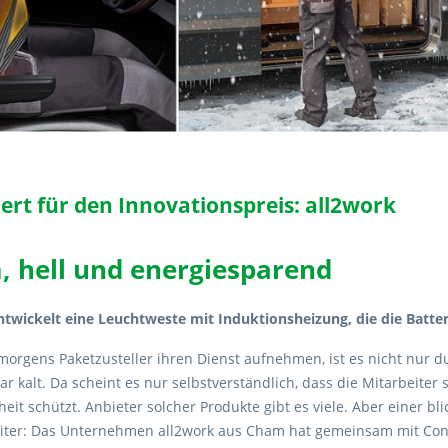
rt für den Innovationspreis: all2work
 hell und energiesparend
ntwickelt eine Leuchtweste mit Induktionsheizung, die die Batte
orgens Paketzusteller ihren Dienst aufnehmen, ist es nicht nur du
ar kalt. Da scheint es nur selbstverständlich, dass die Mitarbeiter 
eit schützt. Anbieter solcher Produkte gibt es viele. Aber einer bl
ter: Das Unternehmen all2work aus Cham hat gemeinsam mit Conti