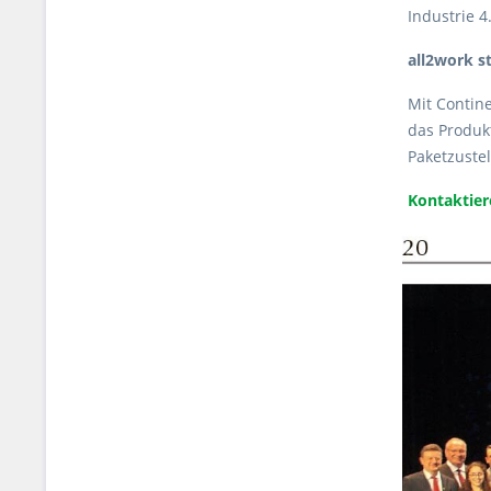
Industrie 
all2work s
Mit Contine
das Produk
Paketzustel
Kontaktiere