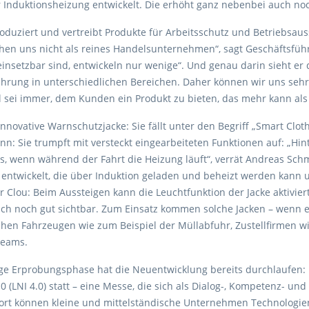
er Induktionsheizung entwickelt. Die erhöht ganz nebenbei auch no
roduziert und vertreibt Produkte für Arbeitsschutz und Betriebsau
ehen uns nicht als reines Handelsunternehmen“, sagt Geschäftsfü
einsetzbar sind, entwickeln nur wenige“. Und genau darin sieht e
hrung in unterschiedlichen Bereichen. Daher können wir uns sehr
el sei immer, dem Kunden ein Produkt zu bieten, das mehr kann als 
innovative Warnschutzjacke: Sie fällt unter den Begriff „Smart Clot
nn: Sie trumpft mit versteckt eingearbeiteten Funktionen auf: „Hi
s, wenn während der Fahrt die Heizung läuft“, verrät Andreas Schm
 entwickelt, die über Induktion geladen und beheizt werden kann u
r Clou: Beim Aussteigen kann die Leuchtfunktion der Jacke aktivier
ch noch gut sichtbar. Zum Einsatz kommen solche Jacken – wenn 
chen Fahrzeugen wie zum Beispiel der Müllabfuhr, Zustellfirmen wi
teams.
ige Erprobungsphase hat die Neuentwicklung bereits durchlaufen: 
.0 (LNI 4.0) statt – eine Messe, die sich als Dialog-, Kompetenz- 
Dort können kleine und mittelständische Unternehmen Technologi