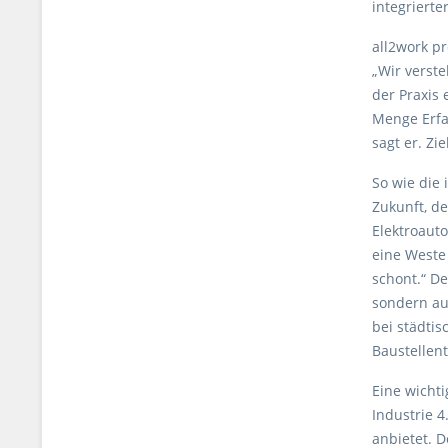
integriert
all2work p
„Wir verst
der Praxis 
Menge Erfa
sagt er. Zi
So wie die 
Zukunft, de
Elektroauto
eine Weste
schont.“ De
sondern au
bei städtis
Baustellen
Eine wicht
Industrie 4
anbietet. 