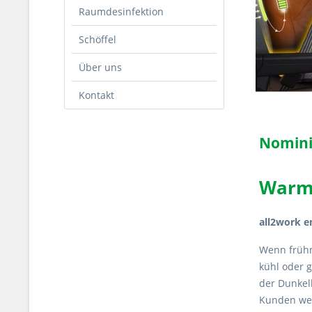
Raumdesinfektion
Schöffel
Über uns
Kontakt
Nominie
Warm,
all2work e
Wenn frühm
kühl oder g
der Dunkelh
Kunden wei