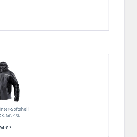
nter-Softshell
ck, Gr. 4XL
94 € *