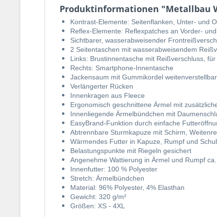
Produktinformationen "Metallbau Wi
Kontrast-Elemente: Seitenflanken, Unter- und 
Reflex-Elemente: Reflexpatches an Vorder- und
Sichtbarer, wasserabweisender Frontreißversch
2 Seitentaschen mit wasserabweisendem Reißv
Links: Brustinnentasche mit Reißverschluss, für 
Rechts: Smartphone-Innentasche
Jackensaum mit Gummikordel weitenverstellbar
Verlängerter Rücken
Innenkragen aus Fleece
Ergonomisch geschnittene Ärmel mit zusätzlic
Innenliegende Ärmelbündchen mit Daumenschl
EasyBrand-Funktion durch einfache Futteröffn
Abtrennbare Sturmkapuze mit Schirm, Weitenreg
Wärmendes Futter in Kapuze, Rumpf und Schul
Belastungspunkte mit Riegeln gesichert
Angenehme Wattierung in Ärmel und Rumpf ca.
Innenfutter: 100 % Polyester
Stretch: Ärmelbündchen
Material: 96% Polyester, 4% Elasthan
Gewicht: 320 g/m²
Größen: XS - 4XL