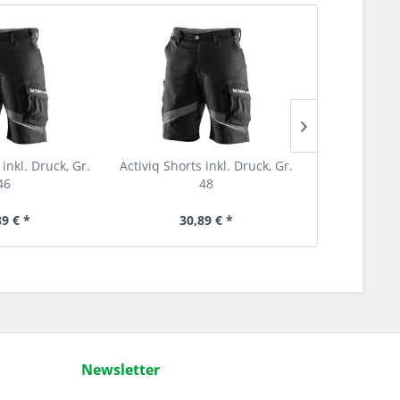
 inkl. Druck, Gr.
Activiq Shorts inkl. Druck, Gr.
Activiq Short
46
48
89 € *
30,89 € *
30
Newsletter